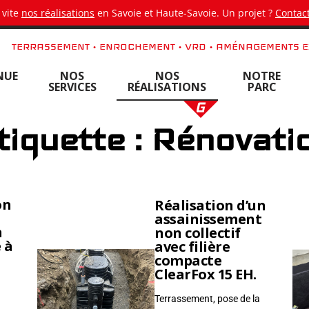
 vite
nos réalisations
en Savoie et Haute-Savoie. Un projet ?
Contact
TERRASSEMENT • ENROCHEMENT • VRD • AMÉNAGEMENTS E
NUE
NOS
NOS
NOTRE
SERVICES
RÉALISATIONS
PARC
tiquette : Rénovati
on
Réalisation d’un
assainissement
n
non collectif
 à
avec filière
compacte
ClearFox 15 EH.
Terrassement, pose de la