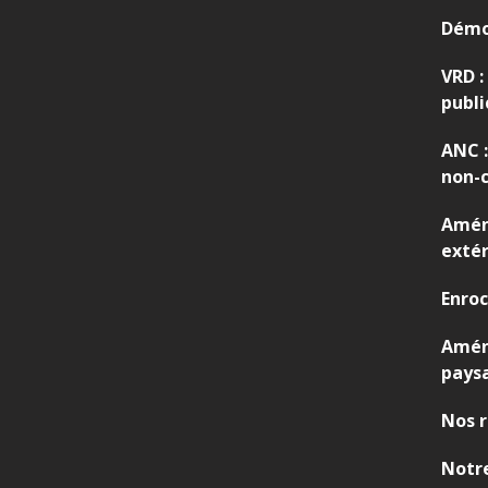
Démo
VRD :
publi
ANC :
non-c
Amén
extér
Enro
Amé
pays
Nos r
Notre