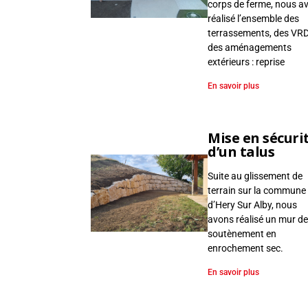
s
corps de ferme, nous a
s
réalisé l’ensemble des
e
terrassements, des VRD
des aménagements
m
extérieurs : reprise
e
n
En savoir plus
t
,
E
Mise en sécuri
n
d’un talus
r
Suite au glissement de
o
terrain sur la commune
c
d’Hery Sur Alby, nous
h
avons réalisé un mur de
e
soutènement en
m
enrochement sec.
e
En savoir plus
n
t