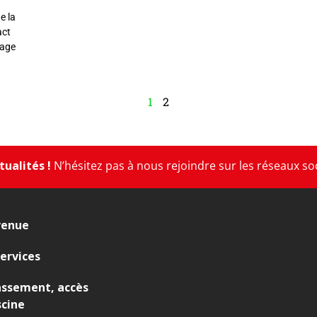
e la
act
vage
1
2
ualités !
N’hésitez pas à nous rejoindre sur les réseaux so
venue
ervices
assement, accès
scine