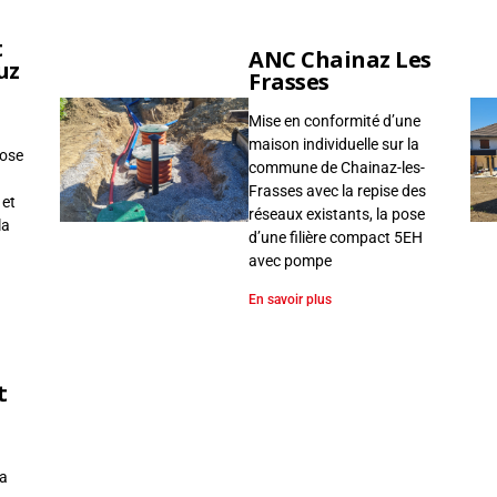
t
ANC Chainaz Les
uz
Frasses
Mise en conformité d’une
maison individuelle sur la
pose
commune de Chainaz-les-
Frasses avec la repise des
 et
réseaux existants, la pose
la
d’une filière compact 5EH
avec pompe
En savoir plus
t
la