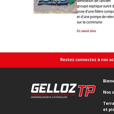
démolition de l’ancien
groupe septique suivit d
pose d’une filière comp
et d’une pompe de rele
sur la commune
En savoir plus
Restez connectez à nos act
Bien
Nos s
Terr
et pi