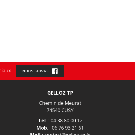
ciaux.
NOUS SUIVRE
GELLOZ TP
Chemin de Meurat
74540 CUSY
Tél
. :
04 38 80 00 12
Mob
. :
06 76 93 21 61