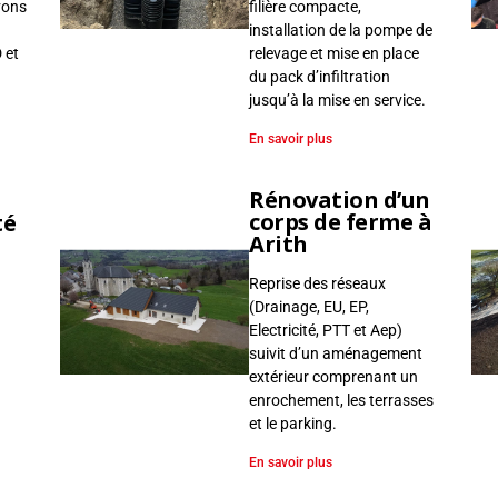
filière compacte,
vons
installation de la pompe de
relevage et mise en place
 et
du pack d’infiltration
jusqu’à la mise en service.
En savoir plus
Rénovation d’un
corps de ferme à
té
Arith
Reprise des réseaux
(Drainage, EU, EP,
Electricité, PTT et Aep)
suivit d’un aménagement
extérieur comprenant un
enrochement, les terrasses
et le parking.
En savoir plus