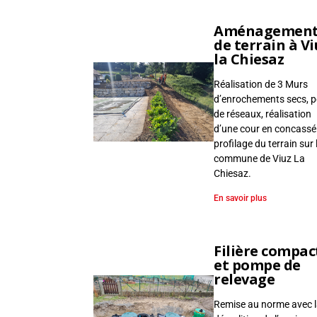
,
V
Aménagemen
R
de terrain à Vi
la Chiesaz
D
Réalisation de 3 Murs
d’enrochements secs, 
de réseaux, réalisation
d’une cour en concassé
profilage du terrain sur 
commune de Viuz La
Chiesaz.
En savoir plus
Filière compac
et pompe de
relevage
Remise au norme avec 