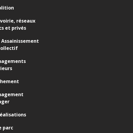
lition
 voirie, réseaux
cs et privés
 Assainissement
ollectif
agements
ieurs
chement
nagement
ager
éalisations
 parc