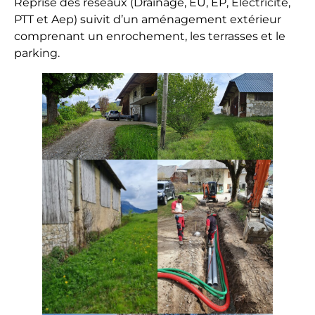
Reprise des réseaux (Drainage, EU, EP, Electricité,
r
PTT et Aep) suivit d’un aménagement extérieur
r
comprenant un enrochement, les terrasses et le
a
parking.
s
s
e
m
e
n
t
,
E
n
r
o
c
h
e
m