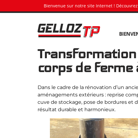
Panneau de gestion des cookies
Bienvenue sur notre site Internet ! Découvrez
G
BIENVE
e
l
Transformation 
l
o
corps de ferme 
z
T
P
•
Dans le cadre de la rénovation d’un anci
aménagements extérieurs : reprise compl
T
cuve de stockage, pose de bordures et d
e
résultat durable et harmonieux.
r
r
a