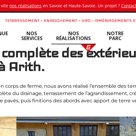
 vite
nos réalisations
en Savoie et Haute-Savoie. Un projet ?
Contact
TERRASSEMENT • ENROCHEMENT • VRD • AMÉNAGEMENTS E
NUE
NOS
NOS
NOTRE
SERVICES
RÉALISATIONS
PARC
complète des extérieu
à Arith.
en corps de ferme, nous avons réalisé l’ensemble des te
ète du drainage, terrassement de l’agrandissement, créa
e pavés, puis finitions des abords avec apport de terr