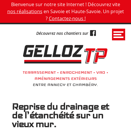
Panneau de gestion des cookies
Bienvenue sur notre site Internet ! Découvrez vite
nos réalisations
en Savoie et Haute-Savoie. Un projet
?
Contactez-nous !
Découvrez nos chantiers sur
G
e
l
l
TERRASSEMENT • ENROCHEMENT • VRD •
o
AMÉNAGEMENTS EXTÉRIEURS
z
ENTRE ANNECY ET CHAMBÉRY.
T
P
Reprise du drainage et
•
de l’étanchéité sur un
T
vieux mur.
e