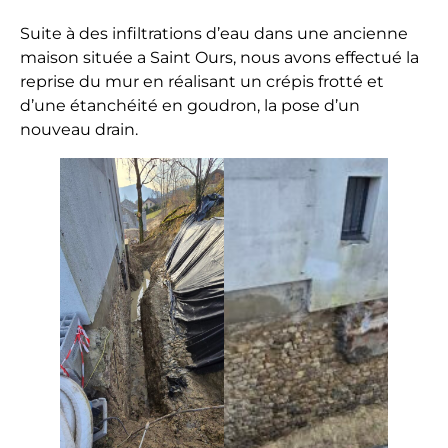
r
r
Suite à des infiltrations d’eau dans une ancienne
a
maison située a Saint Ours, nous avons effectué la
s
reprise du mur en réalisant un crépis frotté et
s
d’une étanchéité en goudron, la pose d’un
e
nouveau drain.
m
e
n
t
,
E
n
r
o
c
h
e
m