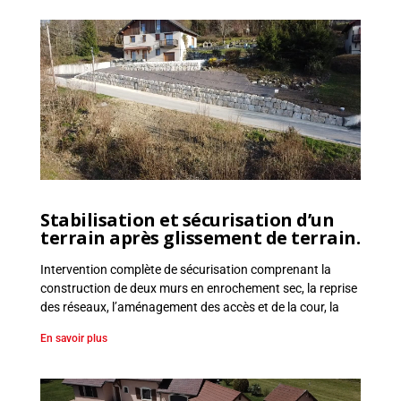
r
r
a
s
s
e
m
e
n
t
Stabilisation et sécurisation d’un
,
terrain après glissement de terrain.
E
n
Intervention complète de sécurisation comprenant la
r
construction de deux murs en enrochement sec, la reprise
o
des réseaux, l’aménagement des accès et de la cour, la
c
En savoir plus
h
e
m