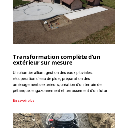
e
n
t
,
V
R
D
Transformation complète d’un
extérieur sur mesure
Un chantier alliant gestion des eaux pluviales,
récupération d’eau de pluie, préparation des
aménagements extérieurs, création d’un terrain de
pétanque, engazonnement et terrassement d’un futur
En savoir plus