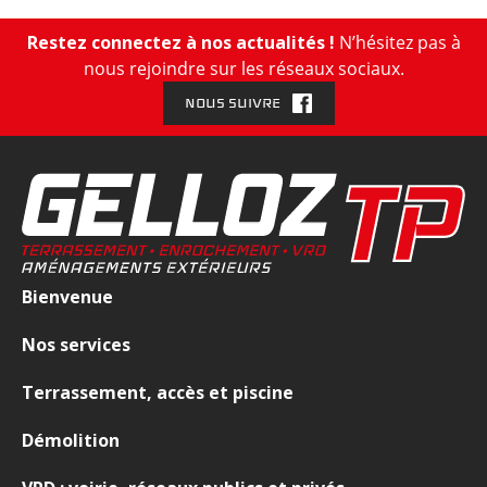
e
n
Restez connectez à nos actualités !
N’hésitez pas à
t
nous rejoindre sur les réseaux sociaux.
,
NOUS SUIVRE
V
R
D
Bienvenue
Nos services
Terrassement, accès et piscine
Démolition