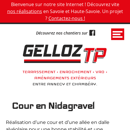
Panneau de gestion des cookies
Bienvenue sur notre site Internet ! Découvrez vite
nos réalisations
en Savoie et Haute-Savoie. Un projet
?
Contactez-nous !
Découvrez nos chantiers sur
G
e
l
l
TERRASSEMENT • ENROCHEMENT • VRD •
o
AMÉNAGEMENTS EXTÉRIEURS
z
ENTRE ANNECY ET CHAMBÉRY.
T
P
Cour en Nidagravel
•
T
Réalisation d’une cour et d’une allée en dalle
e
alvéolaire pour une bonne stabilité et une