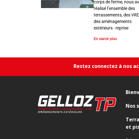
s
corps de ferme, nous a
s
réalisé l’ensemble des
e
terrassements, des VRD
des aménagements
m
extérieurs : reprise
e
n
En savoir plus
t
,
E
Restez connectez à nos act
n
r
o
c
Bien
h
e
Nos s
m
e
Terr
n
et pi
t