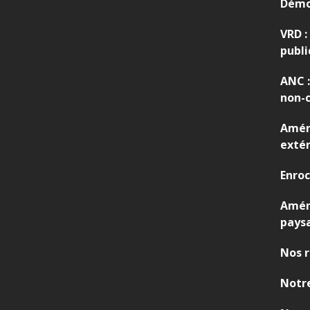
Démo
,
V
VRD :
R
publi
D
ANC :
non-c
Amén
extér
Enro
Amé
pays
Nos r
Notre