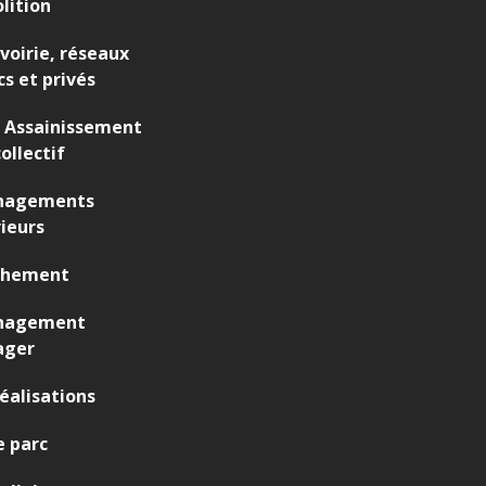
lition
 voirie, réseaux
cs et privés
 Assainissement
ollectif
agements
ieurs
chement
nagement
ager
éalisations
 parc