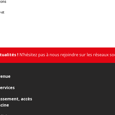
vons
 et
ualités !
N’hésitez pas à nous rejoindre sur les réseaux so
venue
ervices
assement, accès
scine