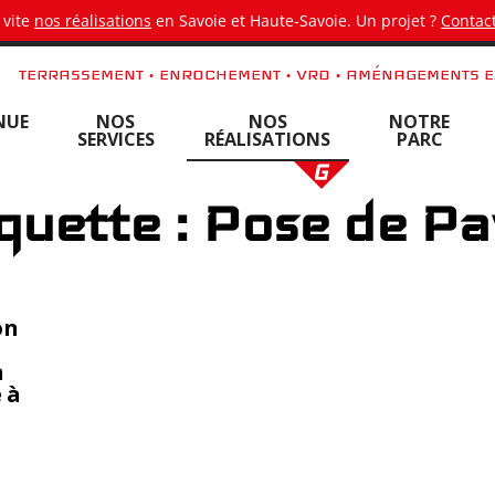
 vite
nos réalisations
en Savoie et Haute-Savoie. Un projet ?
Contact
TERRASSEMENT • ENROCHEMENT • VRD • AMÉNAGEMENTS E
NUE
NOS
NOS
NOTRE
SERVICES
RÉALISATIONS
PARC
quette : Pose de P
on
n
 à