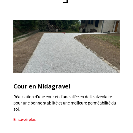
r
r
a
s
s
e
m
e
n
t
,
E
Cour en Nidagravel
n
r
Réalisation d’une cour et d’une allée en dalle alvéolaire
o
pour une bonne stabilité et une meilleure perméabilité du
c
sol.
h
En savoir plus
e
m