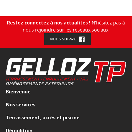
e
n
t
Restez connectez à nos actualités !
N’hésitez pas à
,
nous rejoindre sur les réseaux sociaux.
V
R
NOUS SUIVRE
D
Bienvenue
Nos services
Terrassement, accès et piscine
Démolition