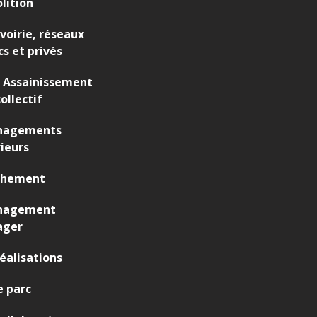
lition
 voirie, réseaux
cs et privés
 Assainissement
ollectif
agements
ieurs
chement
nagement
ager
éalisations
 parc