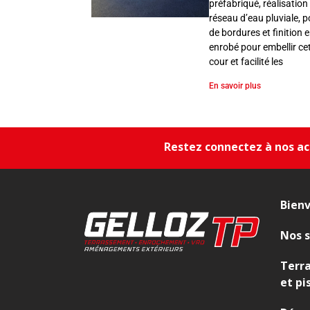
s
préfabriqué, réalisation
s
réseau d’eau pluviale, 
e
de bordures et finition 
enrobé pour embellir ce
m
cour et facilité les
e
n
En savoir plus
t
,
E
Restez connectez à nos act
n
r
o
c
Bien
h
e
Nos s
m
Terr
e
et pi
n
t