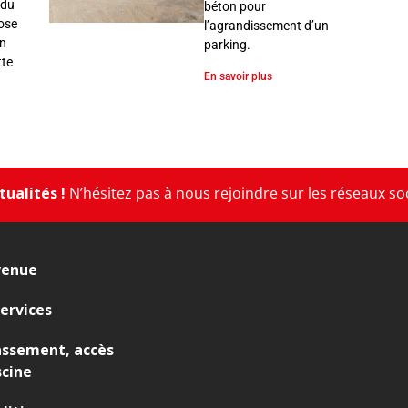
 du
béton pour
pose
l’agrandissement d’un
en
parking.
tte
En savoir plus
ualités !
N’hésitez pas à nous rejoindre sur les réseaux so
venue
ervices
assement, accès
scine