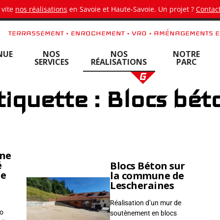
 vite
nos réalisations
en Savoie et Haute-Savoie. Un projet ?
Contact
TERRASSEMENT • ENROCHEMENT • VRD • AMÉNAGEMENTS E
NUE
NOS
NOS
NOTRE
SERVICES
RÉALISATIONS
PARC
tiquette : Blocs bét
une
é
Blocs Béton sur
ne
la commune de
Lescheraines
Réalisation d’un mur de
go
soutènement en blocs