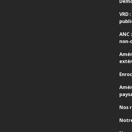
Démo
,
V
VRD :
R
publi
D
ANC :
non-c
Amén
extér
Enro
Amé
pays
Nos r
Notre