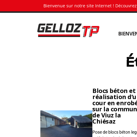
Panneau de gestion des cookies
Bienvenue sur notre site Internet ! Découvrez
G
BIENVE
e
l
l
É
o
z
T
P
•
Blocs béton et
réalisation d’
T
cour en enrob
e
sur la commu
de Viuz la
r
Chiésaz
r
a
Pose de blocs béton le