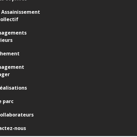
 Assainissement
ollectif
agements
ieurs
chement
nagement
ager
éalisations
 parc
ollaborateurs
actez-nous