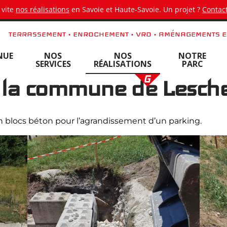
 vite
nos réalisations
en Savoie et Haute-Savoie. Un projet ?
Contact
TERRASSEMENT • ENROCHEMENT • VRD • AMÉNAGEMENTS E
NUE
NOS
NOS
NOTRE
SERVICES
RÉALISATIONS
PARC
 la commune de Lesch
 blocs béton pour l’agrandissement d’un parking.