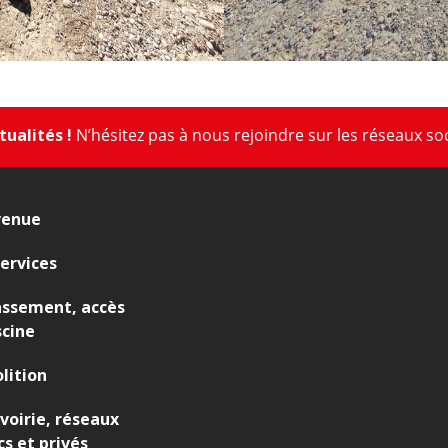
ualités !
N’hésitez pas à nous rejoindre sur les réseaux so
venue
ervices
assement, accès
scine
lition
 voirie, réseaux
cs et privés