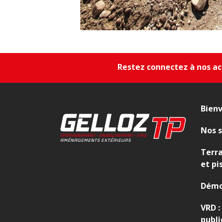
Restez connectez à nos act
Bien
Nos s
Terr
et pi
Démo
VRD :
publi