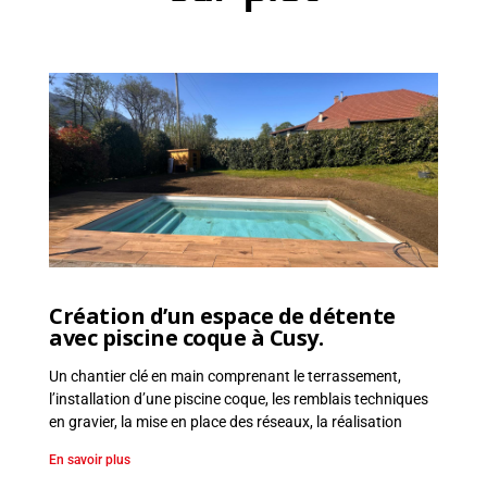
r
r
a
s
s
e
m
e
n
t
,
E
Création d’un espace de détente
n
avec piscine coque à Cusy.
r
o
Un chantier clé en main comprenant le terrassement,
c
l’installation d’une piscine coque, les remblais techniques
h
en gravier, la mise en place des réseaux, la réalisation
e
En savoir plus
m