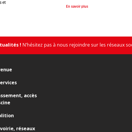
s et
En savoir plus
ualités !
N’hésitez pas à nous rejoindre sur les réseaux so
venue
ervices
assement, accès
scine
lition
 voirie, réseaux