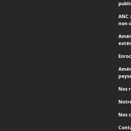
,
publi
V
ANC :
R
non-c
D
Amén
extér
Enro
Amé
pays
Nos r
Notre
Nos c
Cont