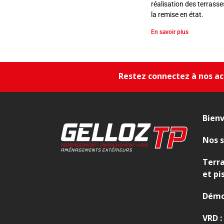
s
réalisation des terrasse
s
la remise en état.
e
En savoir plus
m
e
n
t
Restez connectez à nos act
,
E
n
Bien
r
o
Nos s
c
h
Terr
e
et pi
m
e
Démo
n
t
VRD :