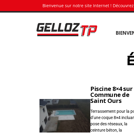
Panneau de gestion des cookies
Bienvenue sur notre site Internet ! Découvrez
G
BIENVE
e
l
l
É
o
z
T
P
•
Piscine 8×4 sur
Commune de
T
Saint Ours
e
Terrassement pour la p
r
d’une coque 8×4 incluan
r
pose des réseaux, la
a
ceinture béton, la