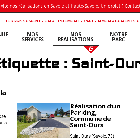
 vite
nos réalisations
en Savoie et Haute-Savoie. Un projet ?
Contact
TERRASSEMENT • ENROCHEMENT • VRD • AMÉNAGEMENTS E
NUE
NOS
NOS
NOTRE
SERVICES
RÉALISATIONS
PARC
tiquette : Saint-Ou
 la
Réalisation d’un
Parking,
ose
Commune de
t la
Saint-Ours
Saint-Ours (Savoie, 73)