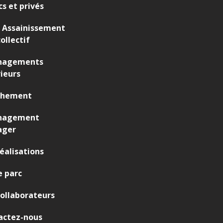
cs et privés
 Assainissement
ollectif
agements
ieurs
chement
nagement
ager
éalisations
 parc
ollaborateurs
actez-nous