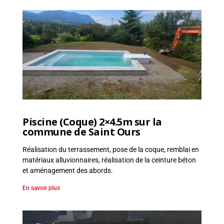
e
n
t
,
V
R
D
Piscine (Coque) 2×4.5m sur la
commune de Saint Ours
Réalisation du terrassement, pose de la coque, remblai en
matériaux alluvionnaires, réalisation de la ceinture béton
et aménagement des abords.
En savoir plus