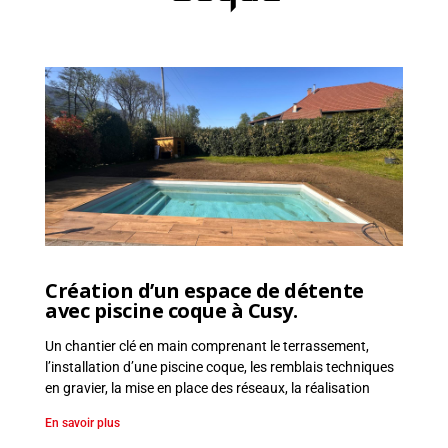
r
r
a
s
s
e
m
e
n
t
,
E
Création d’un espace de détente
n
avec piscine coque à Cusy.
r
o
Un chantier clé en main comprenant le terrassement,
c
l’installation d’une piscine coque, les remblais techniques
h
en gravier, la mise en place des réseaux, la réalisation
e
En savoir plus
m