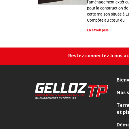
s
l’aménagement extérie
s
pour la construction de
e
cette maison située à L
m
Compôte au cœur du
e
En savoir plus
n
t
,
E
Restez connectez à nos act
n
r
o
Bien
c
h
Nos s
e
m
Terr
e
et pi
n
t
Démo