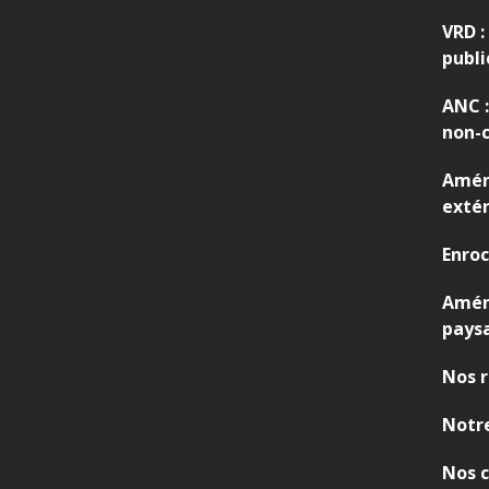
,
VRD :
V
publi
R
D
ANC :
non-c
Amén
extér
Enro
Amé
pays
Nos r
Notre
Nos c