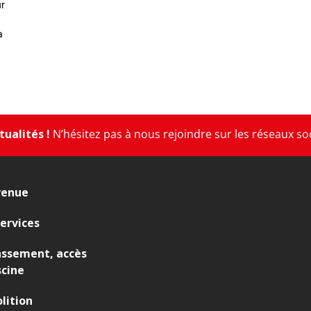
ur
a
ualités !
N’hésitez pas à nous rejoindre sur les réseaux so
venue
ervices
assement, accès
scine
lition