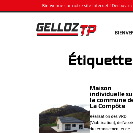
Panneau de gestion des cookies
Bienvenue sur notre site Internet ! Découvrez
G
BIENVE
e
l
l
Étiquette
o
z
T
P
•
Maison
individuelle su
T
la commune d
e
La Compôte
r
Réalisation des VRD
r
(Viabilisation), de l’accè
a
du terrassement et de