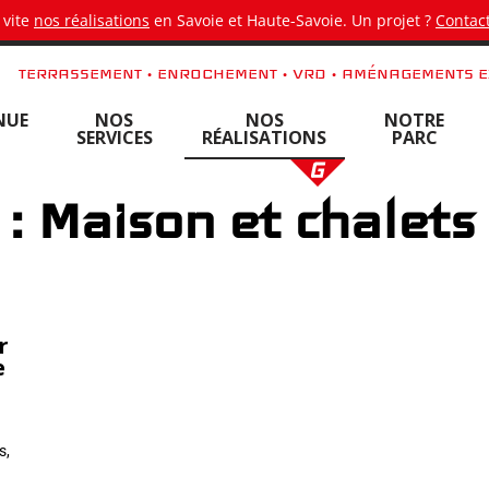
 vite
nos réalisations
en Savoie et Haute-Savoie. Un projet ?
Contact
TERRASSEMENT • ENROCHEMENT • VRD • AMÉNAGEMENTS E
NUE
NOS
NOS
NOTRE
SERVICES
RÉALISATIONS
PARC
 : Maison et chalets
r
e
s,