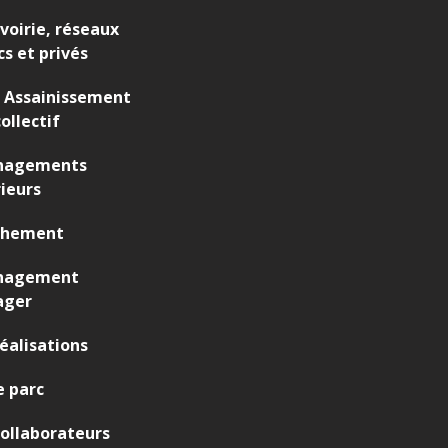
 voirie, réseaux
cs et privés
 Assainissement
ollectif
agements
ieurs
chement
nagement
ager
éalisations
 parc
ollaborateurs