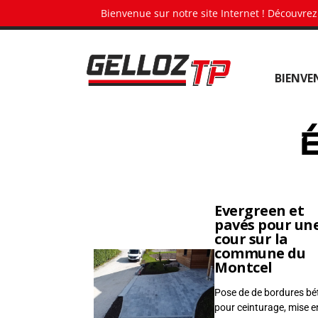
Panneau de gestion des cookies
Bienvenue sur notre site Internet ! Découvrez
G
BIENVE
e
l
l
É
o
z
T
P
•
Evergreen et
pavés pour un
T
cour sur la
e
commune du
Montcel
r
r
Pose de de bordures bé
a
pour ceinturage, mise e