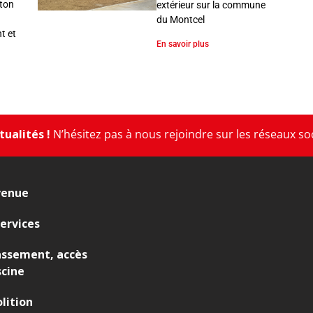
éton
extérieur sur la commune
du Montcel
t et
En savoir plus
ualités !
N’hésitez pas à nous rejoindre sur les réseaux so
venue
ervices
assement, accès
scine
lition