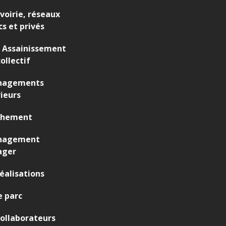
 voirie, réseaux
cs et privés
 Assainissement
ollectif
agements
ieurs
chement
nagement
ager
éalisations
 parc
ollaborateurs