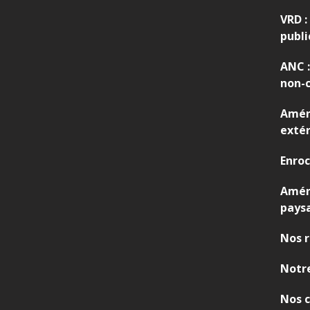
,
VRD :
V
publi
R
D
ANC :
non-c
Amén
extér
Enro
Amé
pays
Nos r
Notre
Nos c