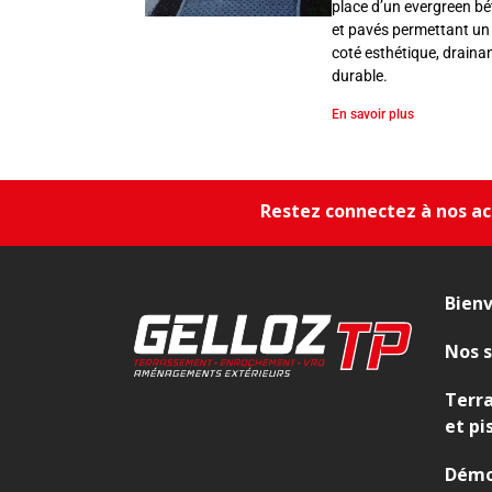
s
place d’un evergreen b
s
et pavés permettant un
e
coté esthétique, drainan
durable.
m
e
En savoir plus
n
t
,
Restez connectez à nos act
E
n
r
o
Bien
c
h
Nos s
e
m
Terr
e
et pi
n
Démo
t