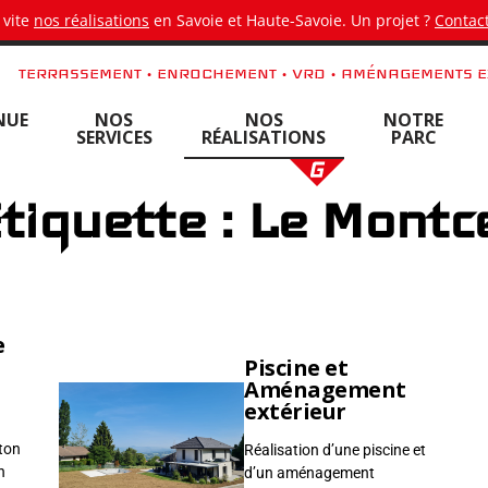
 vite
nos réalisations
en Savoie et Haute-Savoie. Un projet ?
Contact
TERRASSEMENT • ENROCHEMENT • VRD • AMÉNAGEMENTS E
NUE
NOS
NOS
NOTRE
SERVICES
RÉALISATIONS
PARC
tiquette : Le Montc
e
Piscine et
Aménagement
extérieur
ton
Réalisation d’une piscine et
n
d’un aménagement