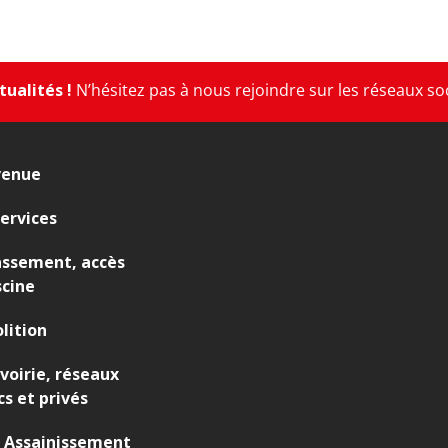
ualités !
N’hésitez pas à nous rejoindre sur les réseaux so
venue
ervices
assement, accès
scine
lition
 voirie, réseaux
cs et privés
 Assainissement