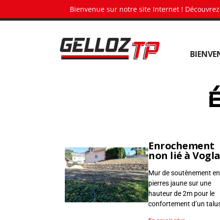
Panneau de gestion des cookies
Bienvenue sur notre site Internet ! Découvrez
G
BIENVE
e
l
l
É
o
z
T
P
•
Enrochement
non lié à Vogl
T
e
Mur de soutènement en
pierres jaune sur une
r
hauteur de 2m pour le
r
confortement d’un talu
a