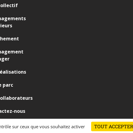
ollectif
agements
ieurs
chement
nagement
ager
éalisations
 parc
ollaborateurs
actez-nous
TOUT ACCEPTE
ontrôle sur ceux que vous souhaitez activer