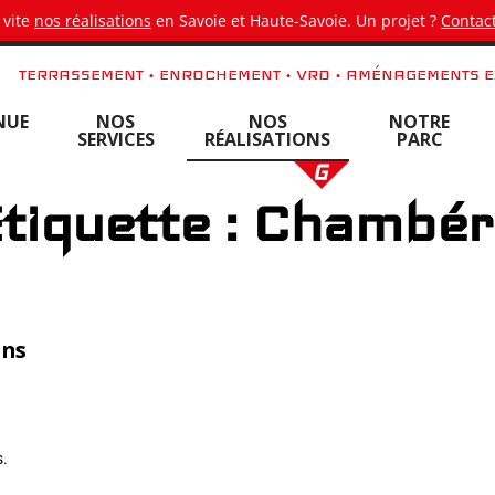
 vite
nos réalisations
en Savoie et Haute-Savoie. Un projet ?
Contact
TERRASSEMENT • ENROCHEMENT • VRD • AMÉNAGEMENTS E
NUE
NOS
NOS
NOTRE
SERVICES
RÉALISATIONS
PARC
tiquette : Chambé
ans
s.