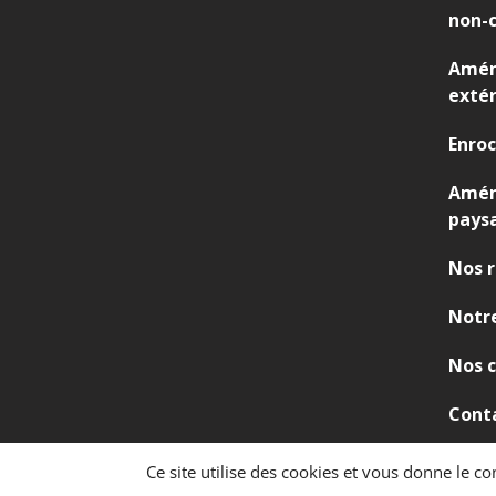
,
non-c
V
R
Amén
D
extér
Enro
Amé
pays
Nos r
Notre
Nos c
Cont
Ce site utilise des cookies et vous donne le c