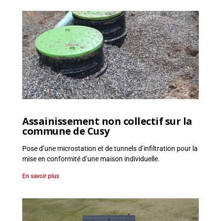
r
r
a
s
s
e
m
e
n
t
Assainissement non collectif sur la
,
commune de Cusy
E
n
Pose d’une microstation et de tunnels d’infiltration pour la
r
mise en conformité d’une maison individuelle.
o
En savoir plus
c
h
e
m