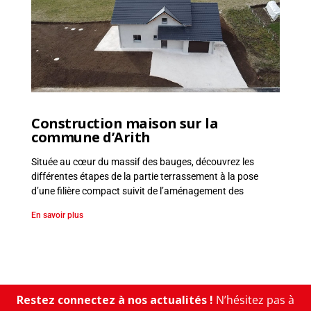
e
n
t
,
V
R
D
Construction maison sur la
commune d’Arith
Située au cœur du massif des bauges, découvrez les
différentes étapes de la partie terrassement à la pose
d’une filière compact suivit de l’aménagement des
En savoir plus
Restez connectez à nos actualités !
N’hésitez pas à