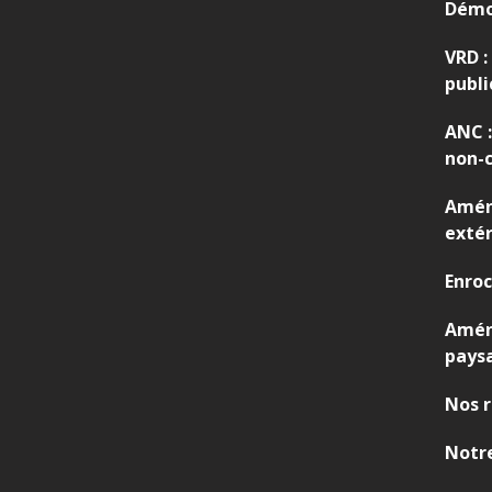
Démo
VRD :
publi
ANC :
non-c
Amén
extér
Enro
Amé
pays
Nos r
Notre