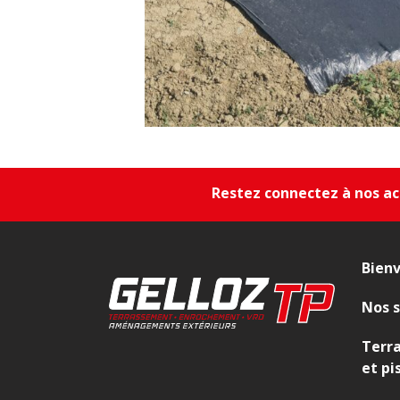
Restez connectez à nos act
Bien
Nos s
Terr
et pi