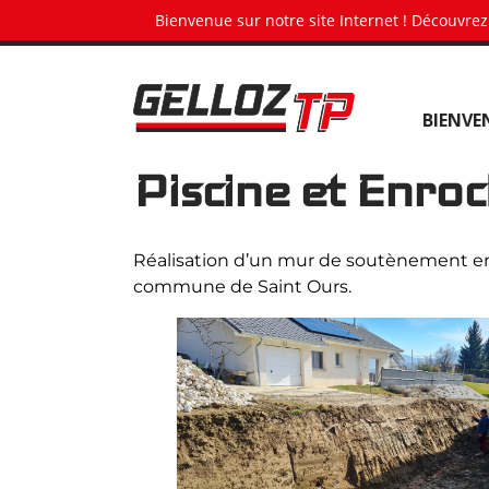
Panneau de gestion des cookies
Bienvenue sur notre site Internet ! Découvrez
G
BIENVE
e
l
Piscine et Enro
l
o
z
T
Réalisation d’un mur de soutènement en 
P
commune de Saint Ours.
•
T
e
r
r
a