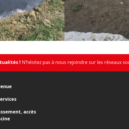
ualités !
N’hésitez pas à nous rejoindre sur les réseaux so
venue
ervices
assement, accès
scine