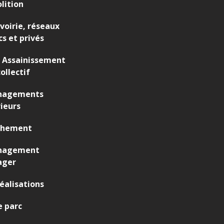
lition
 voirie, réseaux
cs et privés
 Assainissement
ollectif
agements
ieurs
chement
nagement
ager
éalisations
 parc