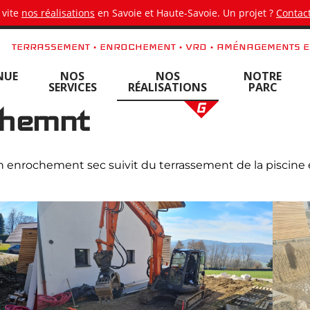
 vite
nos réalisations
en Savoie et Haute-Savoie. Un projet ?
Contact
TERRASSEMENT • ENROCHEMENT • VRD • AMÉNAGEMENTS E
NUE
NOS
NOS
NOTRE
SERVICES
RÉALISATIONS
PARC
chemnt
enrochement sec suivit du terrassement de la piscine 