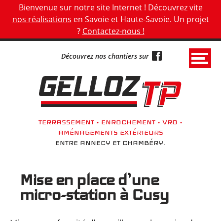
Panneau de gestion des cookies
Bienvenue sur notre site Internet ! Découvrez vite
nos réalisations
en Savoie et Haute-Savoie. Un projet
?
Contactez-nous !
Découvrez nos chantiers sur
G
e
l
l
TERRASSEMENT • ENROCHEMENT • VRD •
o
AMÉNAGEMENTS EXTÉRIEURS
z
ENTRE ANNECY ET CHAMBÉRY.
T
P
Mise en place d’une
•
micro-station à Cusy
T
e