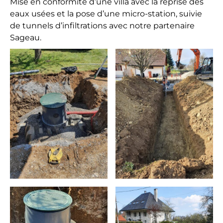
Mise en conformité d’une villa avec la reprise des
r
eaux usées et la pose d’une micro-station, suivie
r
de tunnels d’infiltrations avec notre partenaire
a
Sageau.
s
s
e
m
e
n
t
,
E
n
r
o
c
h
e
m